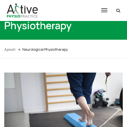
Neurological
Toggle N
Physiotherapy
Αρχική
Neurological Physiotherapy